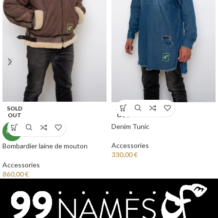
SOLD
SOLD
OUT
OUT
Denim Tunic
NEW
Accessories
Bombardier laine de mouton
330,00
€
Accessories
860,00
€