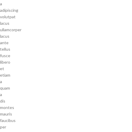
a
adipiscing
volutpat
lacus
ullamcorper
lacus
ante
tellus
fusce
libero
et
etiam
a
quam
a
dis
montes
mauris
faucibus
per