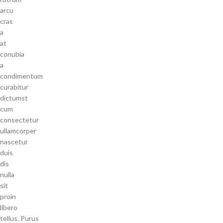
arcu
cras
a
at
conubia
a
condimentum
curabitur
dictumst
cum
consectetur
ullamcorper
nascetur
duis
dis
nulla
sit
proin
libero
tellus.
Purus