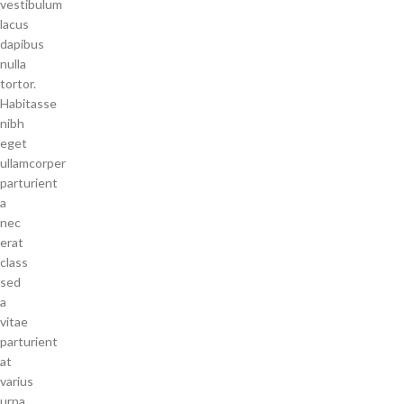
vestibulum
lacus
dapibus
nulla
tortor.
Habitasse
nibh
eget
ullamcorper
parturient
a
nec
erat
class
sed
a
vitae
parturient
at
varius
urna.