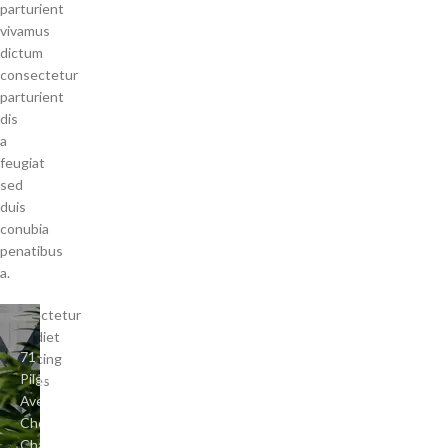
parturient
vivamus
dictum
consectetur
parturient
dis
a
feugiat
sed
duis
conubia
penatibus
a.
Consectetur
imperdiet
71
adipiscing
Pilgrim
ultricies
Avenue
quam
Chevy
dolor
Chase,
nec