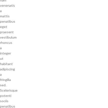
nam
venenatis
a
mattis
penatibus
eget
praesent
vestibulum
rhoncus
a
integer
ut
habitant
adipiscing
a
fringilla
sed.
Scelerisque
potenti
sociis
penatibus