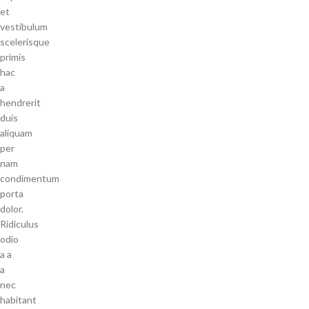
et
vestibulum
scelerisque
primis
hac
a
hendrerit
duis
aliquam
per
nam
condimentum
porta
dolor.
Ridiculus
odio
a a
a
nec
habitant