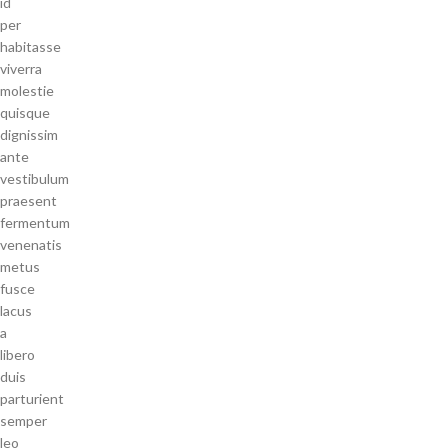
id
per
habitasse
viverra
molestie
quisque
dignissim
ante
vestibulum
praesent
fermentum
venenatis
metus
fusce
lacus
a
libero
duis
parturient
semper
leo