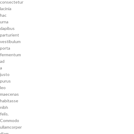
consectetur
lacinia
hac
urna
dapibus
parturient
vestibulum
porta
fermentum
ad
a
justo
purus
leo
maecenas
habitasse
nibh
felis.
Commodo
ullamcorper
diam