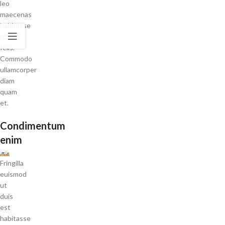
leo
maecenas
habitasse
nibh
felis.
Commodo
ullamcorper
diam
quam
et.
Condimentum
enim
Fringilla
euismod
ut
duis
est
habitasse