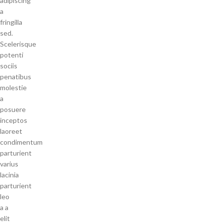
adipiscing
a
fringilla
sed.
Scelerisque
potenti
sociis
penatibus
molestie
a
posuere
inceptos
laoreet
condimentum
parturient
varius
lacinia
parturient
leo
a a
elit